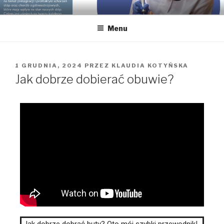
GABINET PODOLOGICZNY
Podolog dla Twoich stóp, Bielsko-Biała, gabinet podologiczny,
pedicure leczniczy
KLAUDIA KOTYŃSKA
Menu
1 GRUDNIA, 2024
PRZEZ
KLAUDIA KOTYŃSKA
Jak dobrze dobierać obuwie?