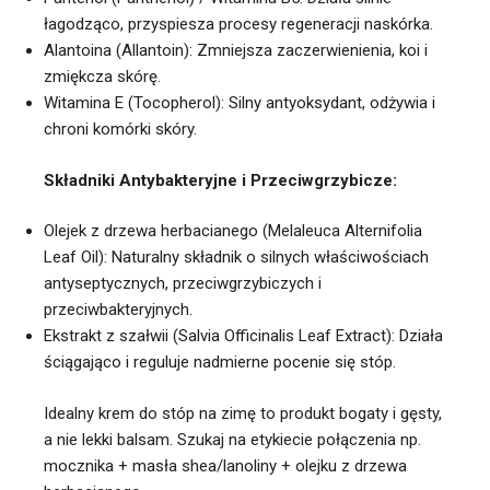
łagodząco, przyspiesza procesy regeneracji naskórka.
Alantoina (Allantoin): Zmniejsza zaczerwienienia, koi i
zmiękcza skórę.
Witamina E (Tocopherol): Silny antyoksydant, odżywia i
chroni komórki skóry.
Składniki Antybakteryjne i Przeciwgrzybicze:
Olejek z drzewa herbacianego (Melaleuca Alternifolia
Leaf Oil): Naturalny składnik o silnych właściwościach
antyseptycznych, przeciwgrzybiczych i
przeciwbakteryjnych.
Ekstrakt z szałwii (Salvia Officinalis Leaf Extract): Działa
ściągająco i reguluje nadmierne pocenie się stóp.
Idealny krem do stóp na zimę to produkt bogaty i gęsty,
a nie lekki balsam. Szukaj na etykiecie połączenia np.
mocznika + masła shea/lanoliny + olejku z drzewa