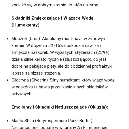
znaleźć się w dobrym kremie do stóp na zimę:
Składniki Zmiękczające i Wiążące Wodę
(Humektanty):
Mocznik (Urea): Absolutny must-have w zimowym
kremie. W stężeniu 5%-15% doskonale nawilża i
zmiękcza naskórek. W wyższych stężeniach (25%+)
działa silnie keratolitycznie (złuszczająco), co jest
dobre na pękające pięty, ale do codziennej profilaktyki
lepsze są niższe stężenia.
Gliceryna (Glycerin): Silny humektant, który wiąże wodę
w naskórku i ułatwia przenikanie innych składników
aktywnych.
Emolienty i Składniki Natłuszczające (Okluzja):
Masło Shea (Butyrospermum Parkii Butter):
Niezastąpione, bogate w witaminy A i E, regeneruje,