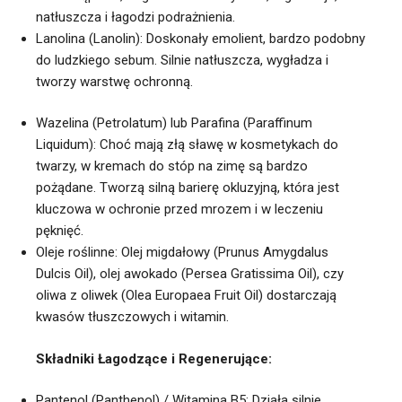
natłuszcza i łagodzi podrażnienia.
Lanolina (Lanolin): Doskonały emolient, bardzo podobny
do ludzkiego sebum. Silnie natłuszcza, wygładza i
tworzy warstwę ochronną.
Wazelina (Petrolatum) lub Parafina (Paraffinum
Liquidum): Choć mają złą sławę w kosmetykach do
twarzy, w kremach do stóp na zimę są bardzo
pożądane. Tworzą silną barierę okluzyjną, która jest
kluczowa w ochronie przed mrozem i w leczeniu
pęknięć.
Oleje roślinne: Olej migdałowy (Prunus Amygdalus
Dulcis Oil), olej awokado (Persea Gratissima Oil), czy
oliwa z oliwek (Olea Europaea Fruit Oil) dostarczają
kwasów tłuszczowych i witamin.
Składniki Łagodzące i Regenerujące:
Pantenol (Panthenol) / Witamina B5: Działa silnie