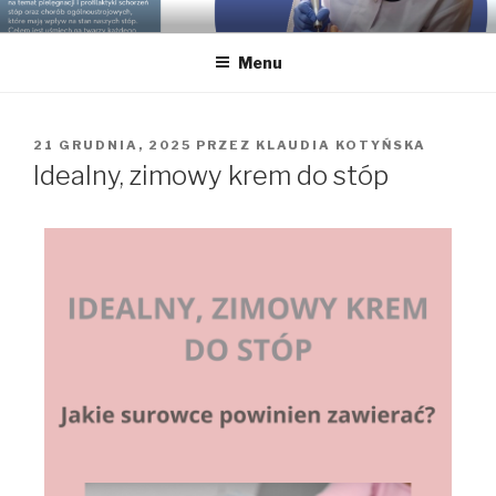
GABINET PODOLOGICZNY
Podolog dla Twoich stóp, Bielsko-Biała, gabinet podologiczny,
pedicure leczniczy
KLAUDIA KOTYŃSKA
Menu
21 GRUDNIA, 2025
PRZEZ
KLAUDIA KOTYŃSKA
Idealny, zimowy krem do stóp