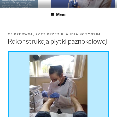
GABINET PODOLOGICZNY
Podolog dla Twoich stóp, Bielsko-Biała, gabinet podologiczny,
pedicure leczniczy
KLAUDIA KOTYŃSKA
Menu
23 CZERWCA, 2023
PRZEZ
KLAUDIA KOTYŃSKA
Rekonstrukcja płytki paznokciowej