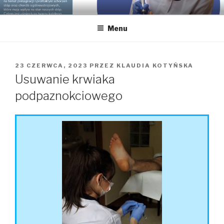
GABINET PODOLOGICZNY
Podolog dla Twoich stóp, Bielsko-Biała, gabinet podologiczny,
pedicure leczniczy
KLAUDIA KOTYŃSKA
Menu
23 CZERWCA, 2023
PRZEZ
KLAUDIA KOTYŃSKA
Usuwanie krwiaka
podpaznokciowego