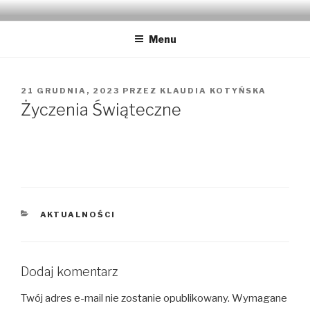
GABINET PODOLOGICZNY
Podolog dla Twoich stóp, Bielsko-Biała, gabinet podologiczny,
pedicure leczniczy
KLAUDIA KOTYŃSKA
Menu
21 GRUDNIA, 2023
PRZEZ
KLAUDIA KOTYŃSKA
Życzenia Świąteczne
AKTUALNOŚCI
Dodaj komentarz
Twój adres e-mail nie zostanie opublikowany.
Wymagane