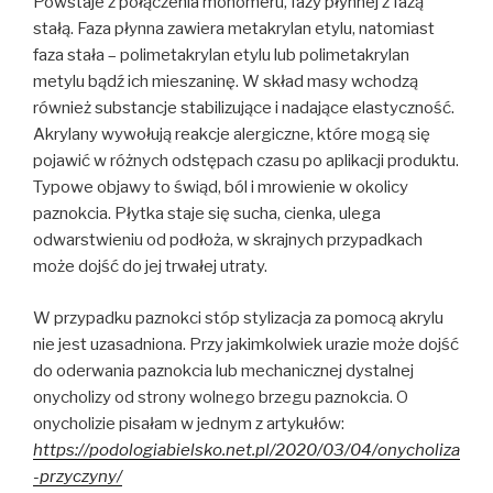
Powstaje z połączenia monomeru, fazy płynnej z fazą
stałą. Faza płynna zawiera metakrylan etylu, natomiast
faza stała – polimetakrylan etylu lub polimetakrylan
metylu bądź ich mieszaninę. W skład masy wchodzą
również substancje stabilizujące i nadające elastyczność.
Akrylany wywołują reakcje alergiczne, które mogą się
pojawić w różnych odstępach czasu po aplikacji produktu.
Typowe objawy to świąd, ból i mrowienie w okolicy
paznokcia. Płytka staje się sucha, cienka, ulega
odwarstwieniu od podłoża, w skrajnych przypadkach
może dojść do jej trwałej utraty.
W przypadku paznokci stóp stylizacja za pomocą akrylu
nie jest uzasadniona. Przy jakimkolwiek urazie może dojść
do oderwania paznokcia lub mechanicznej dystalnej
onycholizy od strony wolnego brzegu paznokcia. O
onycholizie pisałam w jednym z artykułów:
https://podologiabielsko.net.pl/2020/03/04/onycholiza
-przyczyny/