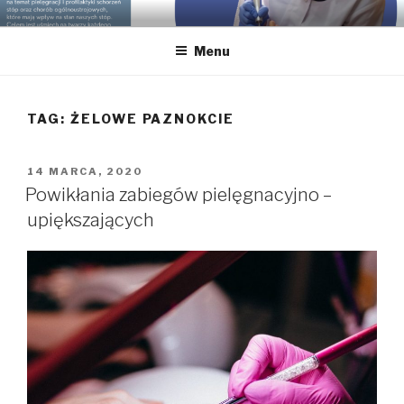
Przeskocz
GABINET PODOLOGICZNY
Podolog dla Twoich stóp, Bielsko-Biała, gabinet podologiczny,
do
pedicure leczniczy
KLAUDIA KOTYŃSKA
Menu
treści
TAG:
ŻELOWE PAZNOKCIE
OPUBLIKOWANE
14 MARCA, 2020
W
Powikłania zabiegów pielęgnacyjno –
upiększających