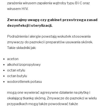
zarażenia wirusem zapalenia wątroby typu B i C oraz
wirusem HIV.
Zwracajmy uwagę czy gabinet przestrzega zasad
dezynfekcji i sterylizacji.
Podrażnienia i alergie powstają wskutek stosowania
zmywaczy do paznokci i preparatów usuwania skórek.
Takie składniki jak:
aceton
alkohol izopropylowy
octan etylu
octan butylu
wodorotlenek potasu
mogą one wywierać agresywne działanie na płytkę i
okalającą tkankę skórną. Zmywacze do paznokci w wielu
przypadkach mogą także powodować także