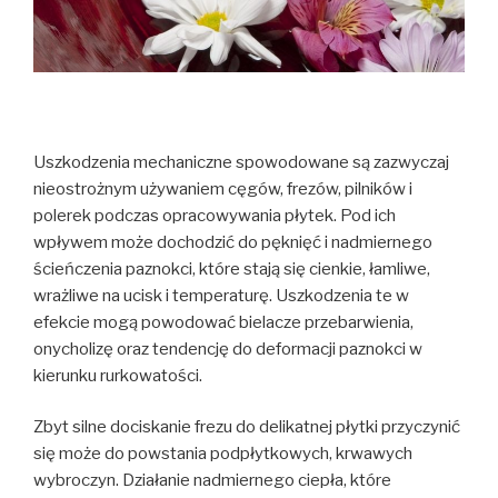
Uszkodzenia mechaniczne spowodowane są zazwyczaj
nieostrożnym używaniem cęgów, frezów, pilników i
polerek podczas opracowywania płytek. Pod ich
wpływem może dochodzić do pęknięć i nadmiernego
ścieńczenia paznokci, które stają się cienkie, łamliwe,
wrażliwe na ucisk i temperaturę. Uszkodzenia te w
efekcie mogą powodować bielacze przebarwienia,
onycholizę oraz tendencję do deformacji paznokci w
kierunku rurkowatości.
Zbyt silne dociskanie frezu do delikatnej płytki przyczynić
się może do powstania podpłytkowych, krwawych
wybroczyn. Działanie nadmiernego ciepła, które