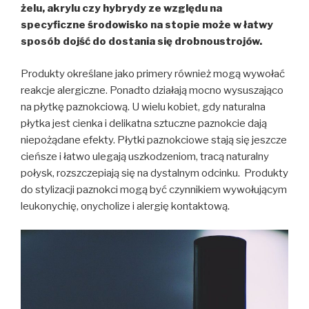
żelu, akrylu czy hybrydy ze względu na
specyficzne środowisko na stopie może w łatwy
sposób dojść do dostania się drobnoustrojów.
Produkty określane jako primery również mogą wywołać
reakcje alergiczne. Ponadto działają mocno wysuszająco
na płytkę paznokciową. U wielu kobiet, gdy naturalna
płytka jest cienka i delikatna sztuczne paznokcie dają
niepożądane efekty. Płytki paznokciowe stają się jeszcze
cieńsze i łatwo ulegają uszkodzeniom, tracą naturalny
połysk, rozszczepiają się na dystalnym odcinku. Produkty
do stylizacji paznokci mogą być czynnikiem wywołującym
leukonychię, onycholize i alergię kontaktową.