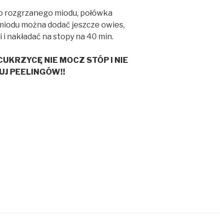
ko rozgrzanego miodu, połówka
 miodu można dodać jeszcze owies,
 i nakładać na stopy na 40 min.
CUKRZYCĘ NIE MOCZ STÓP I NIE
J PEELINGÓW!!