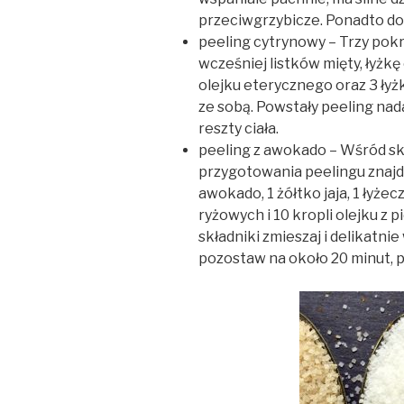
przeciwgrzybicze. Ponadto dos
peeling cytrynowy – Trzy pok
wcześniej listków mięty, łyżkę
olejku eterycznego oraz 3 ły
ze sobą. Powstały peeling nadaj
reszty ciała.
peeling z awokado – Wśród s
przygotowania peelingu znajdz
awokado, 1 żółtko jaja, 1 łyże
ryżowych i 10 kropli olejku z
składniki zmieszaj i delikatn
pozostaw na około 20 minut, p