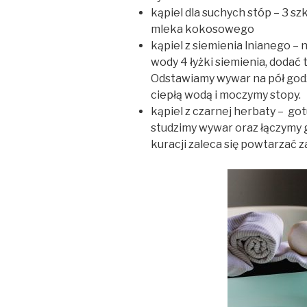
kąpiel dla suchych stóp – 3 sz
mleka kokosowego
kąpiel z siemienia lnianego – 
wody 4 łyżki siemienia, dodać t
Odstawiamy wywar na pół godz
ciepłą wodą i moczymy stopy.
kąpiel z czarnej herbaty – got
studzimy wywar oraz łączymy 
kuracji zaleca się powtarzać z