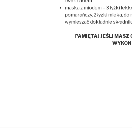
twarożkiem.
maska z miodem – 3 łyżki lek
pomarańczy, 2 łyżki mleka, do
wymieszać dokładnie składniki
PAMIĘTAJ JEŚLI MASZ 
WYKONU