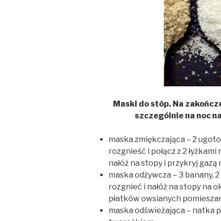
Maski do stóp. Na zakończ
szczególnie na noc na
maska zmiękczająca – 2 ugot
rozgnieść i połącz z 2 łyżkami
nałóż na stopy i przykryj gazą 
maska odżywcza – 3 banany, 
rozgnieć i nałóż na stopy na o
płatków owsianych pomieszan
maska odświeżająca – natka pi