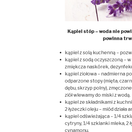
Kąpiel stóp – woda nie powi
powinna trw
kąpiel z solą kuchenną – poz
kąpiel z sodą oczyszczoną – w
zmiękcza naskórek, dezynfekuj
kąpiel ziołowa – nadmierna po
odparzone stopy (mięta, czarny
dębu, skrzyp polny), zmęczone
ziół wlewamy do miski z wodą.
kąpiel ze składnikami z kuchni
2 łyżeczki oleju – miód działa 
kąpiel odświeżająca – 1/4 szkla
cytryny, 1/4 szklanki mleka, 2 
cynamonu.