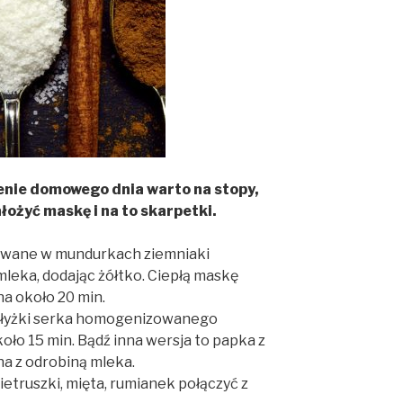
enie domowego dnia warto na stopy,
łożyć maskę i na to skarpetki.
owane w mundurkach ziemniaki
 mleka, dodając żółtko. Ciepłą maskę
na około 20 min.
2 łyżki serka homogenizowanego
koło 15 min. Bądź inna wersja to papka z
a z odrobiną mleka.
etruszki, mięta, rumianek połączyć z