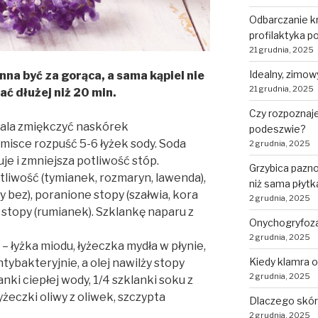
Odbarczanie kr
profilaktyka p
21 grudnia, 2025
Idealny, zimow
nna być za gorąca, a sama kąpiel nie
21 grudnia, 2025
ać dłużej niż 20 min.
Czy rozpoznaje
wala zmiękczyć naskórek
podeszwie?
 misce rozpuść 5-6 łyżek sody. Soda
2 grudnia, 2025
e i zmniejsza potliwość stóp.
Grzybica pazno
tliwość (tymianek, rozmaryn, lawenda),
niż sama płyt
 bez), poranione stopy (szałwia, kora
2 grudnia, 2025
 stopy (rumianek). Szklankę naparu z
Onychogryfoz
2 grudnia, 2025
 – łyżka miodu, łyżeczka mydła w płynie,
Kiedy klamra 
antybakteryjnie, a olej nawilży stopy
2 grudnia, 2025
nki ciepłej wody, 1/4 szklanki soku z
łyżeczki oliwy z oliwek, szczypta
Dlaczego skór
2 grudnia, 2025