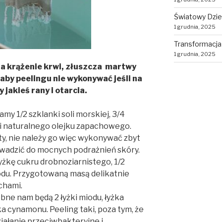
Światowy Dzie
1 grudnia, 2025
Transformacja
1 grudnia, 2025
ia krążenie krwi, złuszcza martwy
aby peelingu nie wykonywać jeśli na
jakieś rany i otarcia.
amy 1/2 szklanki soli morskiej, 3/4
pli naturalnego olejku zapachowego.
sty, nie należy go więc wykonywać zbyt
wadzić do mocnych podrażnień skóry.
yżkę cukru drobnoziarnistego, 1/2
iodu. Przygotowaną masą delikatnie
chami.
ne nam będą 2 łyżki miodu, łyżka
 cynamonu. Peeling taki, poza tym, że
ziałanie przeciwbakteryjne i