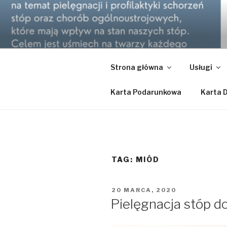
Przeskocz
do
GABINET 
treści
Podolog dla Twoich stóp, Biels
KOTYŃSK
Strona główna
Usługi
Karta Podarunkowa
Karta 
TAG:
MIÓD
OPUBLIKOWANE
20 MARCA, 2020
W
Pielęgnacja stóp