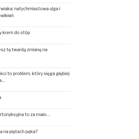
wiaka: natychmiastowa ulga i
owikłań
y krem do stóp
sz tę twardą zmianę na
kci to problem, który sięga głębiej
ka…
a
ortonyksyjna to za mało…
a na piętach pęka?