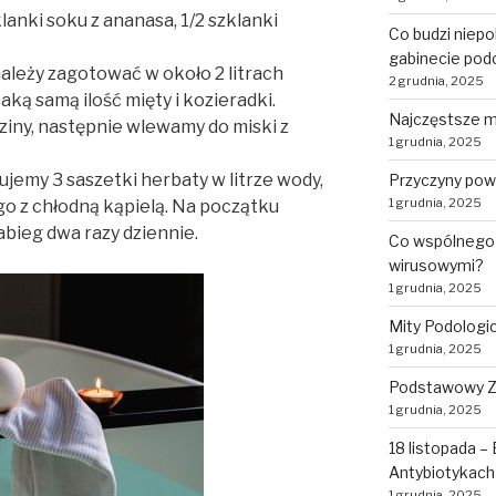
klanki soku z ananasa, 1/2 szklanki
Co budzi niepo
gabinecie pod
należy zagotować w około 2 litrach
2 grudnia, 2025
aką samą ilość mięty i kozieradki.
Najczęstsze m
iny, następnie wlewamy do miski z
1 grudnia, 2025
ujemy 3 saszetki herbaty w litrze wody,
Przyczyny pow
1 grudnia, 2025
go z chłodną kąpielą. Na początku
abieg dwa razy dziennie.
Co wspólnego 
wirusowymi?
1 grudnia, 2025
Mity Podologi
1 grudnia, 2025
Podstawowy Za
1 grudnia, 2025
18 listopada –
Antybiotykach
1 grudnia, 2025