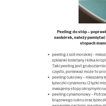
Peeling do stóp – popraw
naskórek, należy pamiętać 
stopach mamy 
peeling z soli morskiej – miesz
szklanki śmietany i kilka kro
Taki peeling jest gruboziarni
często, ponieważ może to pro
peeling cukrowy – mieszamy ł
łyżeczki cynamonu i 2 łyżki m
masujemy stopy okrężnymi ru
peeling cynamonowy – Potrzeb
brązowego cukru oraz łyżeczka
wspaniale pachnie, ma silne d