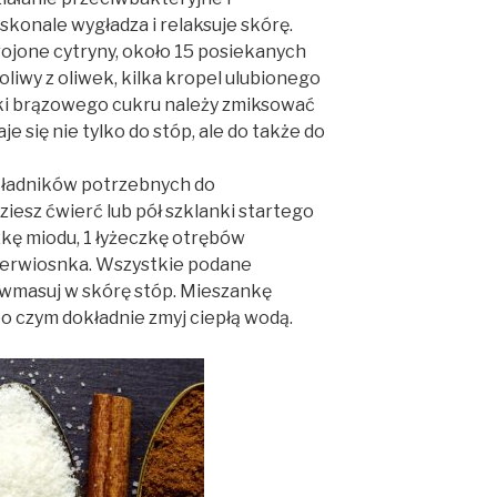
konale wygładza i relaksuje skórę.
rojone cytryny, około 15 posiekanych
 oliwy z oliwek, kilka kropel ulubionego
żki brązowego cukru należy zmiksować
e się nie tylko do stóp, ale do także do
kładników potrzebnych do
iesz ćwierć lub pół szklanki startego
czkę miodu, 1 łyżeczkę otrębów
 pierwiosnka. Wszystkie podane
ie wmasuj w skórę stóp. Mieszankę
o czym dokładnie zmyj ciepłą wodą.