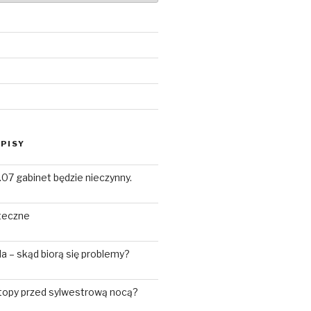
PISY
.07 gabinet będzie nieczynny.
teczne
 – skąd biorą się problemy?
stopy przed sylwestrową nocą?