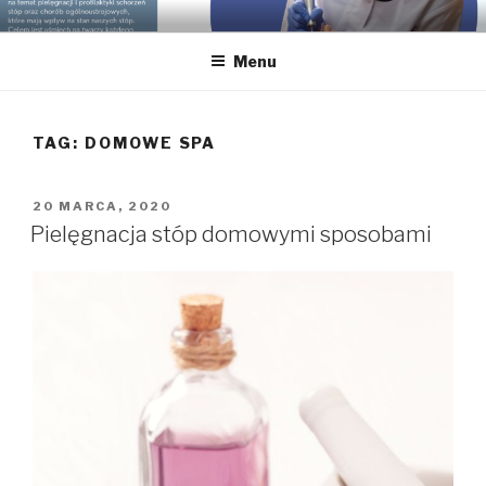
Przeskocz
GABINET PODOLOGICZNY
Podolog dla Twoich stóp, Bielsko-Biała, gabinet podologiczny,
do
pedicure leczniczy
KLAUDIA KOTYŃSKA
Menu
treści
TAG:
DOMOWE SPA
OPUBLIKOWANE
20 MARCA, 2020
W
Pielęgnacja stóp domowymi sposobami