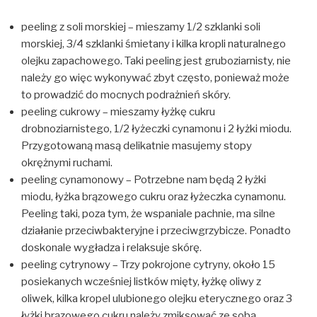
peeling z soli morskiej – mieszamy 1/2 szklanki soli
morskiej, 3/4 szklanki śmietany i kilka kropli naturalnego
olejku zapachowego. Taki peeling jest gruboziarnisty, nie
należy go więc wykonywać zbyt często, ponieważ może
to prowadzić do mocnych podrażnień skóry.
peeling cukrowy – mieszamy łyżkę cukru
drobnoziarnistego, 1/2 łyżeczki cynamonu i 2 łyżki miodu.
Przygotowaną masą delikatnie masujemy stopy
okrężnymi ruchami.
peeling cynamonowy – Potrzebne nam będą 2 łyżki
miodu, łyżka brązowego cukru oraz łyżeczka cynamonu.
Peeling taki, poza tym, że wspaniale pachnie, ma silne
działanie przeciwbakteryjne i przeciwgrzybicze. Ponadto
doskonale wygładza i relaksuje skórę.
peeling cytrynowy – Trzy pokrojone cytryny, około 15
posiekanych wcześniej listków mięty, łyżkę oliwy z
oliwek, kilka kropel ulubionego olejku eterycznego oraz 3
łyżki brązowego cukru należy zmiksować ze sobą.