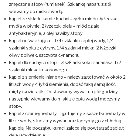
zmęczone stopy (rumianek). Szklankę naparu z ziół
wlewamy do miski z wodą.
kąpiel ze składnikami z kuchni – łyżka miodu, łyżeczka
mydła w płynie, 2 łyżeczki oleju – miód działa
antybakteryjnie, a olej nawilży stopy
kąpiel odświeżająca – 1/4 szklanki ciepłej wody, 1/4
szklanki soku z cytryny, 1/4 szklanki mleka, 2 łyżeczki
oliwy z oliwek, szczypta cynamonu.
kąpiel dla suchych stóp – 3 szklanki soku z ananasa, 1/2
szklanki mleka kokosowego
kąpiel z siemienia lnianego – należy zagotować w około 2
litrach wody 4 łyżki siemienia, dodać taką samą ilość
mięty i kozieradki. Odstawiamy wywar na pół godziny,
następnie wlewamy do miski z ciepłą wodą i moczymy
stopy.
kąpiel z czarnej herbaty – gotujemy 3 saszetki herbaty w
litrze wody, studzimy wywar oraz łączymy go z chłodną
kąpielą. Na początku kuracji zaleca się powtarzać zabieg
dwa razy dziennie.