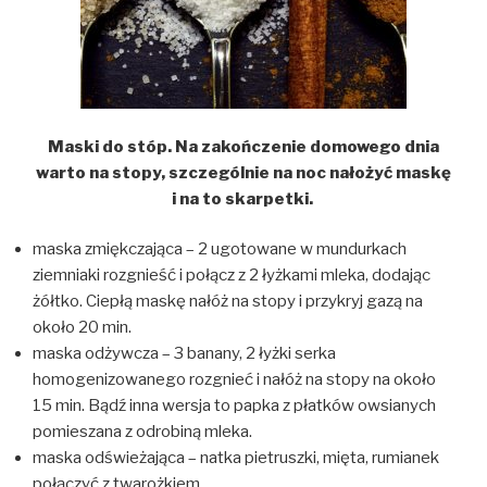
Maski do stóp. Na zakończenie domowego dnia
warto na stopy, szczególnie na noc nałożyć maskę
i na to skarpetki.
maska zmiękczająca – 2 ugotowane w mundurkach
ziemniaki rozgnieść i połącz z 2 łyżkami mleka, dodając
żółtko. Ciepłą maskę nałóż na stopy i przykryj gazą na
około 20 min.
maska odżywcza – 3 banany, 2 łyżki serka
homogenizowanego rozgnieć i nałóż na stopy na około
15 min. Bądź inna wersja to papka z płatków owsianych
pomieszana z odrobiną mleka.
maska odświeżająca – natka pietruszki, mięta, rumianek
połączyć z twarożkiem.