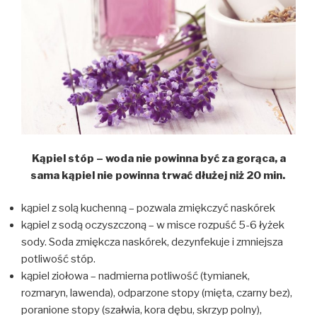
Kąpiel stóp – woda nie powinna być za gorąca, a
sama kąpiel nie powinna trwać dłużej niż 20 min.
kąpiel z solą kuchenną – pozwala zmiękczyć naskórek
kąpiel z sodą oczyszczoną – w misce rozpuść 5-6 łyżek
sody. Soda zmiękcza naskórek, dezynfekuje i zmniejsza
potliwość stóp.
kąpiel ziołowa – nadmierna potliwość (tymianek,
rozmaryn, lawenda), odparzone stopy (mięta, czarny bez),
poranione stopy (szałwia, kora dębu, skrzyp polny),