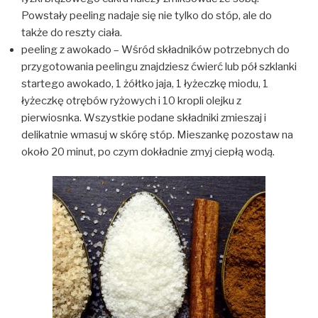
Powstały peeling nadaje się nie tylko do stóp, ale do
także do reszty ciała.
peeling z awokado – Wśród składników potrzebnych do
przygotowania peelingu znajdziesz ćwierć lub pół szklanki
startego awokado, 1 żółtko jaja, 1 łyżeczkę miodu, 1
łyżeczkę otrębów ryżowych i 10 kropli olejku z
pierwiosnka. Wszystkie podane składniki zmieszaj i
delikatnie wmasuj w skórę stóp. Mieszankę pozostaw na
około 20 minut, po czym dokładnie zmyj ciepłą wodą.