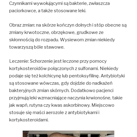
Czynnikami wywołującymi są bakterie, zwłaszcza
paciorkowce, a także stosowane leki.
Obraz zmian: na skórze kończyn dolnych i stóp obecne są
zmiany krwotoczne, obrzękowe, grudkowe ze
skłonnością do rozpadu. Wysiewom zmian niekiedy
towarzyszą bóle stawowe.
Leczenie: Schorzenie jest leczone przy pomocy
kortykosteroidów połączonych z sulfonami. Niekiedy
podaje się też kolchicynę lub pentoksyfilinę. Antybiotyki
są stosowane wówczas, gdy dojdzie do nadkażeń
bakteryjnych zmian skórnych. Dodatkowo pacjenci
przyjmują leki wzmacniające naczynia krwionośne, takie
jak wapń, rutyna czy kwas askorbinowy. Miejscowo
stosuje się maści aerozole z antybiotykami i
kortykosteroidami.