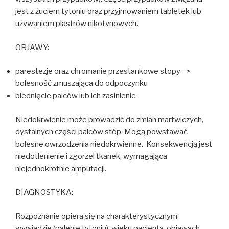
jest z żuciem tytoniu oraz przyjmowaniem tabletek lub
używaniem plastrów nikotynowych.
OBJAWY:
parestezje oraz chromanie przestankowe stopy –>
bolesność zmuszająca do odpoczynku
blednięcie palców lub ich zasinienie
Niedokrwienie może prowadzić do zmian martwiczych,
dystalnych części palców stóp. Mogą powstawać
bolesne owrzodzenia niedokrwienne. Konsekwencją jest
niedotlenienie i zgorzel tkanek, wymagająca
niejednokrotnie
a
mputacji.
DIAGNOSTYKA:
Rozpoznanie opiera się na charakterystycznym
wywiadzie (palenie tytoniu), wieku pacjenta, objawach