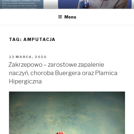
Przeskocz
GABINET PODOLOGICZNY
Podolog dla Twoich stóp, Bielsko-Biała, gabinet podologiczny,
do
pedicure leczniczy
KLAUDIA KOTYŃSKA
Menu
treści
TAG:
AMPUTACJA
OPUBLIKOWANE
13 MARCA, 2020
W
Zakrzepowo – zarostowe zapalenie
naczyń, choroba Buergera oraz Plamica
Hipergiczna