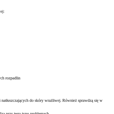
ej:
ych rozpadlin
 natłuszczających do skóry wrażliwej. Również sprawdzą się w
dza przy tego typu problemach.