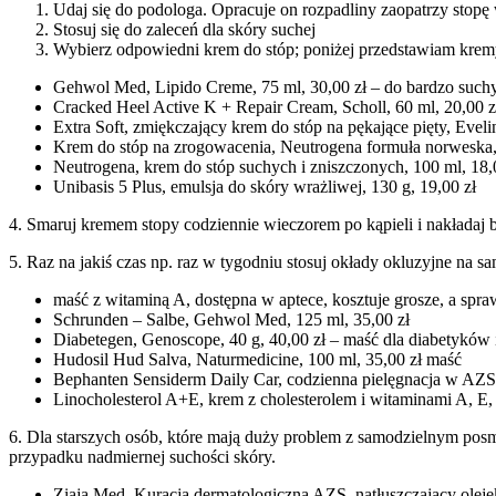
Udaj się do podologa. Opracuje on rozpadliny zaopatrzy stopę
Stosuj się do zaleceń dla skóry suchej
Wybierz odpowiedni krem do stóp; poniżej przedstawiam kremy 
Gehwol Med, Lipido Creme, 75 ml, 30,00 zł – do bardzo such
Cracked Heel Active K + Repair Cream, Scholl, 60 ml, 20,00 zł
Extra Soft, zmiękczający krem do stóp na pękające pięty, Eveli
Krem do stóp na zrogowacenia, Neutrogena formuła norweska, 
Neutrogena, krem do stóp suchych i zniszczonych, 100 ml, 18,
Unibasis 5 Plus, emulsja do skóry wrażliwej, 130 g, 19,00 zł
4. Smaruj kremem stopy codziennie wieczorem po kąpieli i nakładaj b
5. Raz na jakiś czas np. raz w tygodniu stosuj okłady okluzyjne na s
maść z witaminą A, dostępna w aptece, kosztuje grosze, a spra
Schrunden – Salbe, Gehwol Med, 125 ml, 35,00 zł
Diabetegen, Genoscope, 40 g, 40,00 zł – maść dla diabetyków i 
Hudosil Hud Salva, Naturmedicine, 100 ml, 35,00 zł maść
Bephanten Sensiderm Daily Car, codzienna pielęgnacja w AZS, 
Linocholesterol A+E, krem z cholesterolem i witaminami A, E, 
6. Dla starszych osób, które mają duży problem z samodzielnym pos
przypadku nadmiernej suchości skóry.
Ziaja Med, Kuracja dermatologiczna AZS, natłuszczający olej