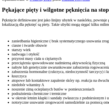
Pękające pięty i wilgotne pęknięcia na sto
Pęknięcie definiowane jest jako linijny ubytek w naskórku, powstaj
lokalizacją dla pęknięć są piety. Takie ubytki mogą sięgać kilku mil
zaniedbania higieniczne ( brak systematycznego usuwania zrog
ciasne i twarde obuwie
starszy wiek
nadwaga i otyłość
przyrost masy ciała u ciężarnych
przeciążenia spowodowane nadmierną aktywnością fizyczną
nabyte lub genetycznie uwarunkowane zaburzenia rogowaceni
zaburzenia hormonalne (cukrzyca, niedoczynność tarczycy) i
łuszczyca
atopowe lub kontaktowe zapalenie skóry np. reakcja na dwuch
niedobór witaminy A
noszenie zimą ocieplanych butów w pomieszczeniach
podrażnienia chemiczne i termiczne
w okresie letnim klapki i sandały zwłaszcza z podniesionym i
notoryczne usuwanie zrogowaceń samodzielnie za pomocą omeg