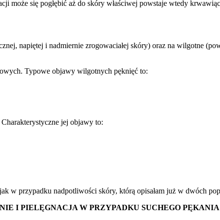
acji może się pogłębić aż do skóry właściwej powstaje wtedy krwawiąc
ycznej, napiętej i nadmiernie zrogowaciałej skóry) oraz na wilgotne (
lcowych. Typowe objawy wilgotnych pęknięć to:
Charakterystyczne jej objawy to:
 jak w przypadku nadpotliwości skóry, którą opisałam już w dwóch pop
IE I PIELĘGNACJA W PRZYPADKU SUCHEGO PĘKANI