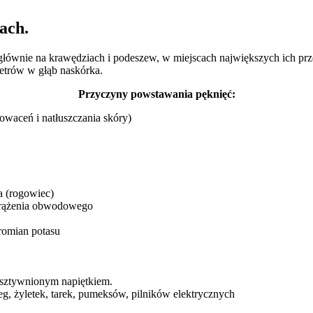
pach.
e głównie na krawędziach i podeszew, w miejscach największych ich pr
imetrów w głąb naskórka.
Przyczyny powstawania pęknięć:
owaceń i natłuszczania skóry)
a (rogowiec)
 krążenia obwodowego
romian potasu
 usztywnionym napiętkiem.
, żyletek, tarek, pumeksów, pilników elektrycznych