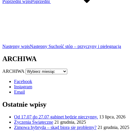
Poprzedni wpis
Poprzedni
Następny wpis
Następny
Suchość stóp – przyczyny i pielęgnacja
ARCHIWA
ARCHIWA
Facebook
Instagram
Email
Ostatnie wpisy
Od 17.07 do 27.07 gabinet będzie nieczynny.
13 lipca, 2026
Życzenia Świąteczne
21 grudnia, 2025
Zimowa hybryda – skąd biorą się problemy?
21 grudnia, 2025