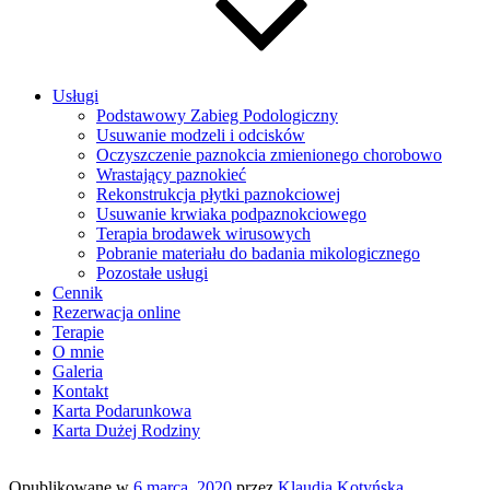
Usługi
Podstawowy Zabieg Podologiczny
Usuwanie modzeli i odcisków
Oczyszczenie paznokcia zmienionego chorobowo
Wrastający paznokieć
Rekonstrukcja płytki paznokciowej
Usuwanie krwiaka podpaznokciowego
Terapia brodawek wirusowych
Pobranie materiału do badania mikologicznego
Pozostałe usługi
Cennik
Rezerwacja online
Terapie
O mnie
Galeria
Kontakt
Karta Podarunkowa
Karta Dużej Rodziny
Opublikowane w
6 marca, 2020
przez
Klaudia Kotyńska