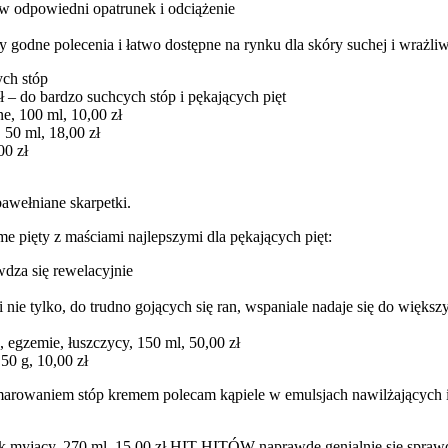
 w odpowiedni opatrunek i odciążenie
godne polecenia i łatwo dostępne na rynku dla skóry suchej i wrażliw
ych stóp
 – do bardzo suchcych stóp i pękających pięt
ne, 100 ml, 10,00 zł
50 ml, 18,00 zł
00 zł
awełniane skarpetki.
ame pięty z maściami najlepszymi dla pękających pięt:
wdza się rewelacyjnie
nie tylko, do trudno gojących się ran, wspaniale nadaje się do większ
egzemie, łuszczycy, 150 ml, 50,00 zł
50 g, 10,00 zł
marowaniem stóp kremem polecam kąpiele w emulsjach nawilżających i
ek myjący, 270 ml, 15,00 zł HIT HITÓW naprawdę genialnie się spraw